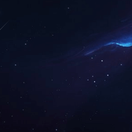
[22:00] 篮球 - NBA - 雷霆 VS 掘金
关注点：西部强队对决
体育百科与数据
赛事规则解析
深入解析足球越位规则的最新变化，以及篮球24秒违例
验。我们提供从世界杯到日常联赛的全面规则指南。
球队历史底蕴
回顾皇家马德里欧冠史上的辉煌时刻，盘点曼联弗格森
与竞技精神。
球员技术统计
实时更新梅西、C罗、詹姆斯等顶级球星的赛季进球、
提供详实的参考依据。