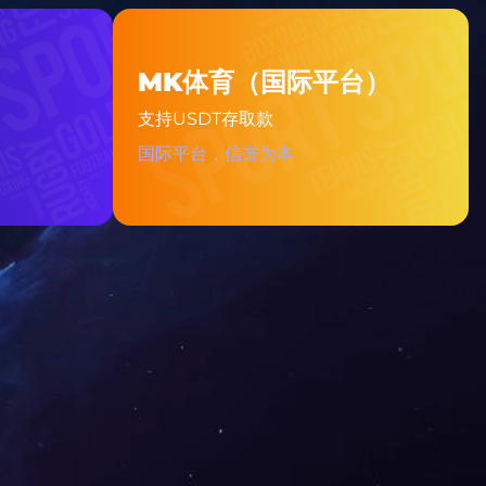
最新资讯
欧冠半决赛前瞻：皇马剑指第15冠
023-05-10
NBA季后赛：掘金内线优势明显
023-05-09
世界杯预选赛亚洲区战报汇总
023-05-08
意甲转会窗：国米签下新星中场
023-05-07
热门球队