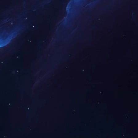
的裁判尺度。了解比赛规则有助于更好地欣赏赛事，提升观赛体
时代的传奇阵容。通过历史数据对比，展现豪门球队的深厚积淀
助攻及跑动距离数据。通过专业图表分析球员状态起伏，为球迷