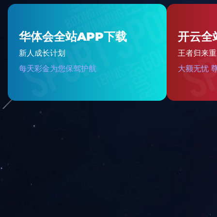
西甲
42'
皇家马德里
意甲
FT
AC米兰
德甲
19:30
多特蒙德
NBA
20:00
洛杉矶湖人
今日赛程
[19:30] 足球 - 英超 - 阿森纳 VS 埃弗顿
关注点：阿森纳主场力争连胜
[20:45] 足球 - 意甲 - 尤文图斯 VS 国际米兰
关注点：德比大战，榜首之争