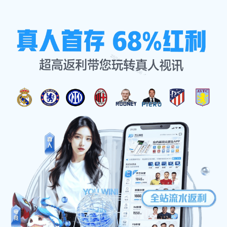
欢迎来到捷报比分！专注全球体育赛事数据。
登录
|
注册
|
帮助中心
捷报比分
专业体育赛事数据服务平台
首页
足球比分
篮球比分
今日赛程
积分榜
赛事分析
体育资讯
热门赛事
更多 >
英超
NBA
欧冠
西甲
曼城 VS 阿森
湖人 VS 勇
皇马 VS 拜
巴萨 VS 马
纳
士
仁
竞
即时比分
比
赛事
时间
主队
客队