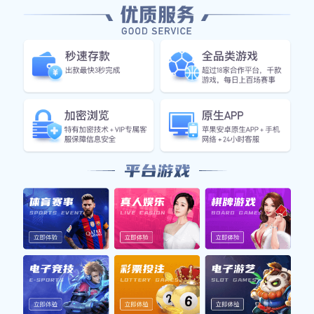
[19:30] 足球 - 英超 - 阿森纳 VS 埃弗顿
关注点：阿森纳主场力争连胜
[20:45] 足球 - 意甲 - 尤文图斯 VS 国际米兰
关注点：德比大战，榜首之争
[22:00] 篮球 - NBA - 雷霆 VS 掘金
关注点：西部强队对决
体育百科与数据
赛事规则解析
深入解析足球越位规则的最新变化，以及篮球24秒违例的裁判
尺度。了解比赛规则有助于更好地欣赏赛事，提升观赛体验。
我们提供从世界杯到日常联赛的全面规则指南。
球队历史底蕴