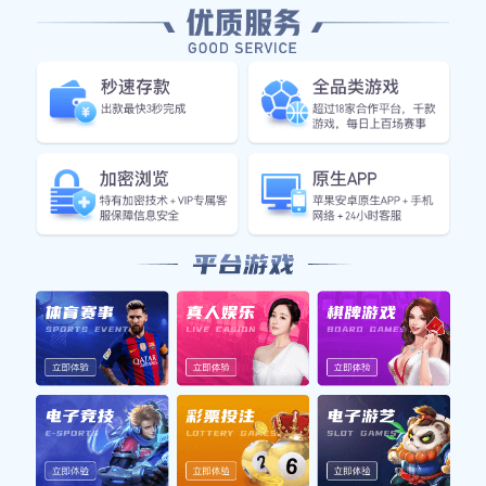
[19:30] 足球 - 英超 - 阿森纳 VS 埃弗顿
关注点：阿森纳主场力争连胜
[20:45] 足球 - 意甲 - 尤文图斯 VS 国际米兰
关注点：德比大战，榜首之争
[22:00] 篮球 - NBA - 雷霆 VS 掘金
关注点：西部强队对决
体育百科与数据
赛事规则解析
深入解析足球越位规则的最新变化，以及篮球24秒违例的裁判
尺度。了解比赛规则有助于更好地欣赏赛事，提升观赛体验。
我们提供从世界杯到日常联赛的全面规则指南。
球队历史底蕴