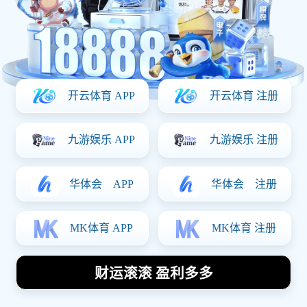
分
2 -
英超
85'
利物浦
切尔西
1
0 -
西甲
42'
皇家马德里
塞维利亚
0
3 -
意甲
FT
AC米兰
那不勒斯
2
德甲
19:30
多特蒙德
-
拜仁慕尼黑
NBA
20:00
洛杉矶湖人
-
波士顿凯尔特人
今日赛程
查看完整赛程 >