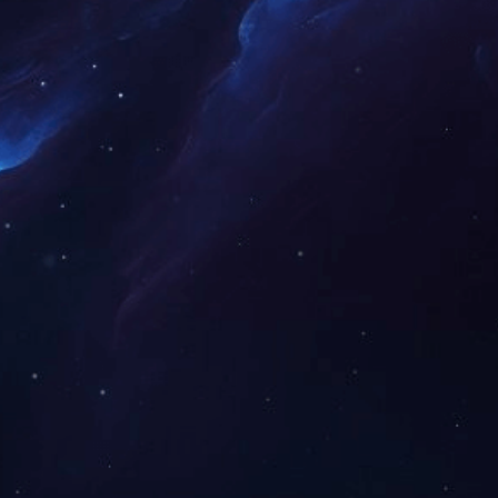
的裁判尺度。了解比赛规则有助于更好地欣赏赛事，提升观赛体
时代的传奇阵容。通过历史数据对比，展现豪门球队的深厚积淀
助攻及跑动距离数据。通过专业图表分析球员状态起伏，为球迷