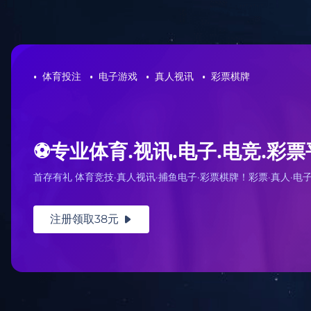
欢迎来到捷报比分！专注全球体育赛事数据。
捷报比分
专业体育赛事数据服务平台
热门赛事
英超
NBA
曼城 VS 阿森纳
湖人 VS 勇士
即时比分
赛事
时间
主队
英超
85'
利物浦