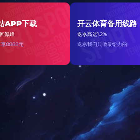
0 - 0
塞维利亚
3 - 2
那不勒斯
2
-
拜仁慕尼黑
2
-
波士顿凯尔特人
2
查看完整赛程 >
2