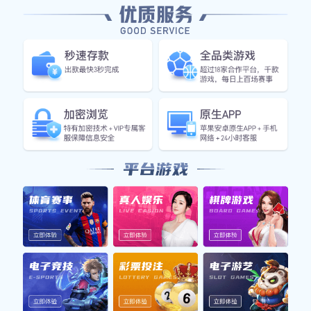
[19:30] 足球 - 英超 - 阿森纳 VS 埃弗顿
关注点：阿森纳主场力争连胜
[20:45] 足球 - 意甲 - 尤文图斯 VS 国际米兰
关注点：德比大战，榜首之争
[22:00] 篮球 - NBA - 雷霆 VS 掘金
关注点：西部强队对决
体育百科与数据
赛事规则解析
深入解析足球越位规则的最新变化，以及篮球24秒违例的裁判
尺度。了解比赛规则有助于更好地欣赏赛事，提升观赛体验。
我们提供从世界杯到日常联赛的全面规则指南。
球队历史底蕴