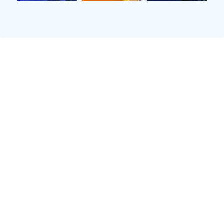
回顾皇家马德里欧冠史上的辉煌时刻，盘点曼联弗格森时代的
传奇阵容。通过历史数据对比，展现豪门球队的深厚积淀与竞
技精神。
球员技术统计
实时更新梅西、C罗、詹姆斯等顶级球星的赛季进球、助攻及跑
动距离数据。通过专业图表分析球员状态起伏，为球迷提供详
实的参考依据。
英超积分榜
全榜 >
排名
球队
积分
1
曼城
76
2
阿森纳
74
3
利物浦
71