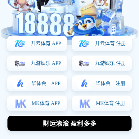
分
2 -
英超
85'
利物浦
切尔西
1
0 -
西甲
42'
皇家马德里
塞维利亚
0
3 -
意甲
FT
AC米兰
那不勒斯
2
德甲
19:30
多特蒙德
-
拜仁慕尼黑
NBA
20:00
洛杉矶湖人
-
波士顿凯尔特人
今日赛程
查看完整赛程 >