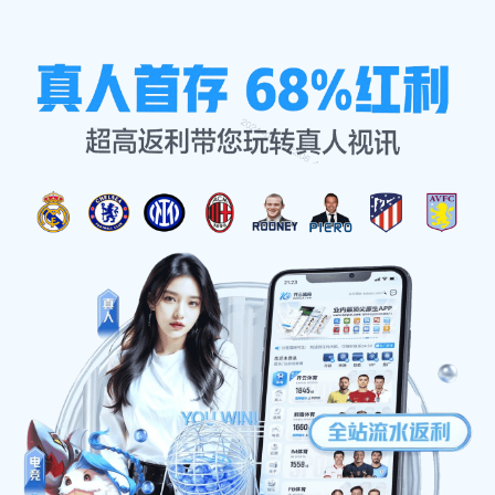
欢迎来到捷报比分！专注全球体育赛事数据。
登录
|
注册
|
帮助中心
捷报比分
专业体育赛事数据服务平台
首页
足球比分
篮球比分
今日赛程
积分榜
赛事分析
体育资讯
热门赛事
更多 >
英超
NBA
欧冠
西甲
曼城 VS 阿森
湖人 VS 勇
皇马 VS 拜
巴萨 VS 马
纳
士
仁
竞
即时比分
比
赛事
时间
主队
客队