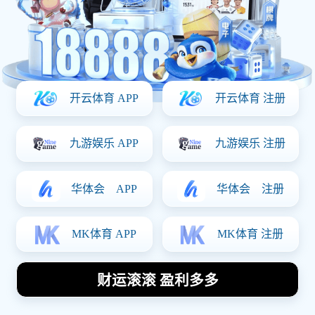
分
2 -
英超
85'
利物浦
切尔西
1
0 -
西甲
42'
皇家马德里
塞维利亚
0
3 -
意甲
FT
AC米兰
那不勒斯
2
德甲
19:30
多特蒙德
-
拜仁慕尼黑
NBA
20:00
洛杉矶湖人
-
波士顿凯尔特人
今日赛程
查看完整赛程 >