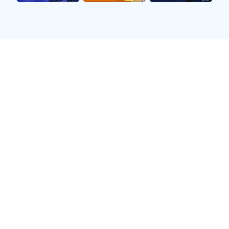
回顾皇家马德里欧冠史上的辉煌时刻，盘点曼联弗格森时代的
传奇阵容。通过历史数据对比，展现豪门球队的深厚积淀与竞
技精神。
球员技术统计
实时更新梅西、C罗、詹姆斯等顶级球星的赛季进球、助攻及跑
动距离数据。通过专业图表分析球员状态起伏，为球迷提供详
实的参考依据。
英超积分榜
全榜 >
排名
球队
积分
1
曼城
76
2
阿森纳
74
3
利物浦
71