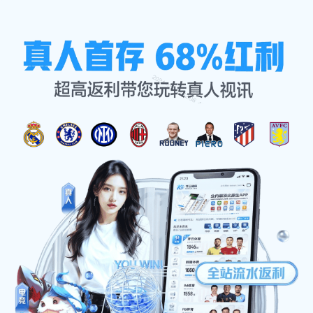
欢迎来到捷报比分！专注全球体育赛事数据。
登录
|
注册
|
帮助中心
捷报比分
专业体育赛事数据服务平台
首页
足球比分
篮球比分
今日赛程
积分榜
赛事分析
体育资讯
热门赛事
更多 >
英超
NBA
欧冠
西甲
曼城 VS 阿森
湖人 VS 勇
皇马 VS 拜
巴萨 VS 马
纳
士
仁
竞
即时比分
比
赛事
时间
主队
客队