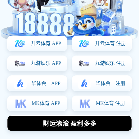
分
2 -
英超
85'
利物浦
切尔西
1
0 -
西甲
42'
皇家马德里
塞维利亚
0
3 -
意甲
FT
AC米兰
那不勒斯
2
德甲
19:30
多特蒙德
-
拜仁慕尼黑
NBA
20:00
洛杉矶湖人
-
波士顿凯尔特人
今日赛程
查看完整赛程 >