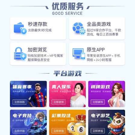
[19:30] 足球 - 英超 - 阿森纳 VS 埃弗顿
关注点：阿森纳主场力争连胜
[20:45] 足球 - 意甲 - 尤文图斯 VS 国际米兰
关注点：德比大战，榜首之争
[22:00] 篮球 - NBA - 雷霆 VS 掘金
关注点：西部强队对决
体育百科与数据
赛事规则解析
深入解析足球越位规则的最新变化，以及篮球24秒违例的裁判
尺度。了解比赛规则有助于更好地欣赏赛事，提升观赛体验。
我们提供从世界杯到日常联赛的全面规则指南。
球队历史底蕴