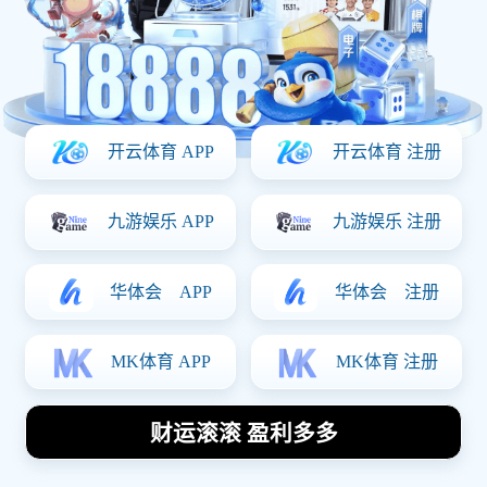
分
2 -
英超
85'
利物浦
切尔西
1
0 -
西甲
42'
皇家马德里
塞维利亚
0
3 -
意甲
FT
AC米兰
那不勒斯
2
德甲
19:30
多特蒙德
-
拜仁慕尼黑
NBA
20:00
洛杉矶湖人
-
波士顿凯尔特人
今日赛程
查看完整赛程 >