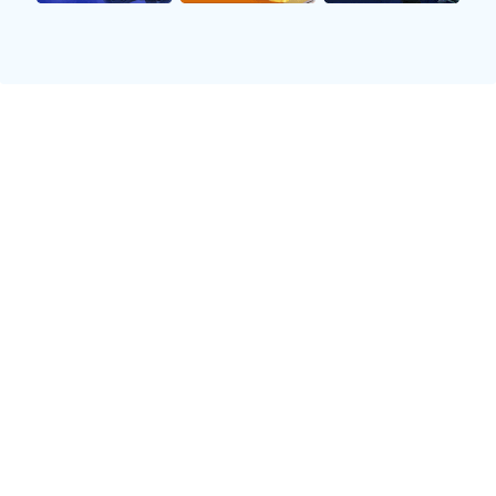
回顾皇家马德里欧冠史上的辉煌时刻，盘点曼联弗格森时代的
传奇阵容。通过历史数据对比，展现豪门球队的深厚积淀与竞
技精神。
球员技术统计
实时更新梅西、C罗、詹姆斯等顶级球星的赛季进球、助攻及跑
动距离数据。通过专业图表分析球员状态起伏，为球迷提供详
实的参考依据。
英超积分榜
全榜 >
排名
球队
积分
1
曼城
76
2
阿森纳
74
3
利物浦
71