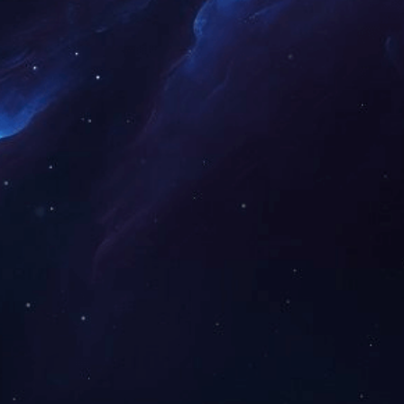
的裁判尺度。了解比赛规则有助于更好地欣赏赛事，提升观赛体
时代的传奇阵容。通过历史数据对比，展现豪门球队的深厚积淀
助攻及跑动距离数据。通过专业图表分析球员状态起伏，为球迷