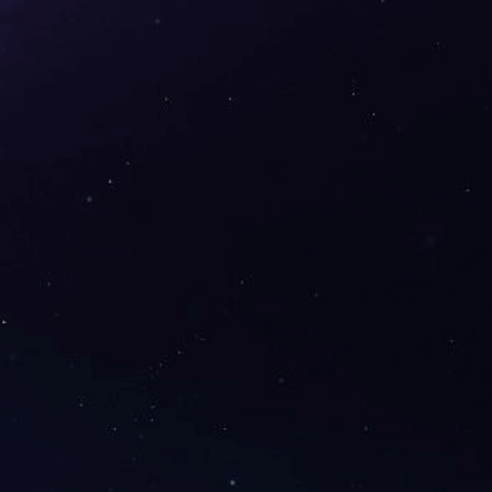
曼联
皇马
巴萨
巴黎
拜仁
国米
赛事分析
战术解读：
瓜迪奥拉的传控体系在现代足球中的应用与演
变。分析曼城如何在高位逼抢中保持控球率，以及对手如何应
对这种战术压迫。
数据预测：
基于历史交锋数据和近期状态，对本周焦点战进
行概率分析。结合伤病名单和阵容深度，提供客观的比赛走势
预判。