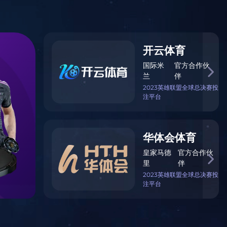
登录
|
注册
|
帮助中心
页
足球比分
篮球比分
今日赛程
积分榜
赛事分析
体育资讯
英超积分榜
全榜 >
排名
球队
积分
1
曼城
76
2
阿森纳
74
3
利物浦
71
4
阿斯顿维拉
63
5
热刺
57