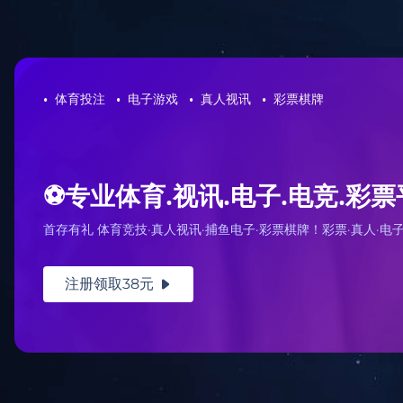
欢迎来到捷报比分！专注全球体育赛事数据。
捷报比分
专业体育赛事数据服务平台
热门赛事
英超
NBA
曼城 VS 阿森纳
湖人 VS 勇士
即时比分
赛事
时间
主队
英超
85'
利物浦